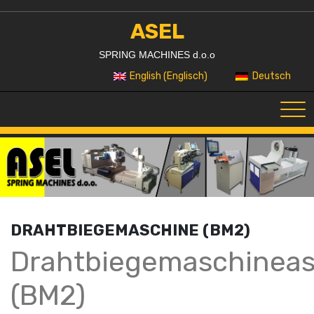
Skip
to
ASEL
content
SPRING MACHINES d.o.o
Englisch
English
Deutsch
(
)
DRAHTBIEGEMASCHINE (BM2)
Drahtbiegemaschineas
(BM2)