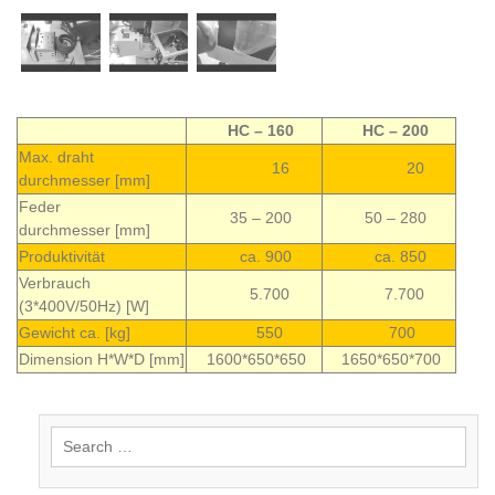
HC – 160
HC – 200
Max. draht
16
20
durchmesser [mm]
Feder
35 – 200
50 – 280
durchmesser [mm]
Produktivität
ca. 900
ca. 850
Verbrauch
5.700
7.700
(3*400V/50Hz) [W]
Gewicht ca. [kg]
550
700
Dimension H*W*D [mm]
1600*650*650
1650*650*700
Search
for: