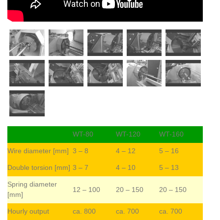
WT-80
WT-120
WT-160
Wire diameter [mm]
3 – 8
4 – 12
5 – 16
Double torsion [mm]
3 – 7
4 – 10
5 – 13
Spring diameter
12 – 100
20 – 150
20 – 150
[mm]
Hourly output
ca. 800
ca. 700
ca. 700