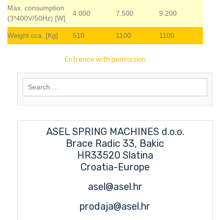
Max. consumption
4.000
7.500
9.200
(3*400V/50Hz) [W]
Weight cca. [Kg]
510
1100
1100
Entrence with permission
Search
for:
ASEL SPRING MACHINES d.o.o.
Brace Radic 33, Bakic
HR33520 Slatina
Croatia-Europe
asel@asel.hr
prodaja@asel.hr