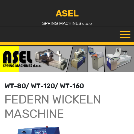
Skip
to
ASEL
content
SPRING MACHINES d.o.o
WT-80/ WT-120/ WT-160
FEDERN WICKELN
MASCHINE