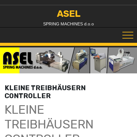
Skip
to
ASEL
content
SPRING MACHINES d.o.o
KLEINE TREIBHÄUSERN
CONTROLLER
KLEINE
TREIBHÄUSERN